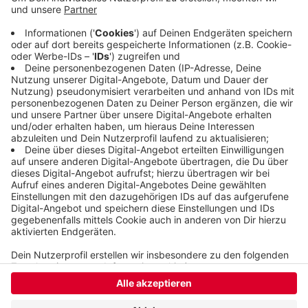
bis 15 Uhr und freitags von 7-30 Uhr bis 12.30 Uhr).
Termine gibt es von nächste Woche Montag bis
zum 02. Dezember. Das Laub muss zum
vereinbarten Temrin in Säcken vor das Haus
gestellt werden. Der Service kostet nichts.
Veröffentlicht:
Montag, 10.10.2022 14:33
Anzeige
Anzeige
Anzeige