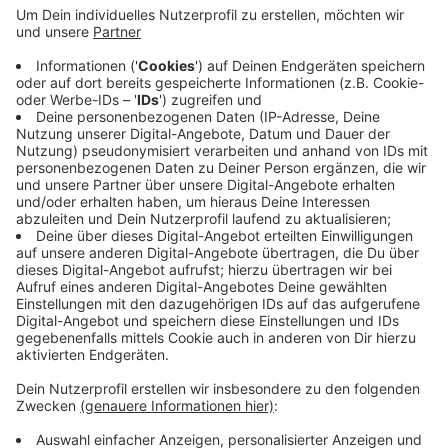
Euro in einem Quartal. Aktuell sind es aber weniger
als 30.000 Euro. Dabei brauchten viele Kinder
besonders in den letzten Wochen Hilfe. Kurzarbeit,
Jobverlust und fehlende Kinderbetreuung haben in
vielen Familien für Not gesorgt. Der Online-
Kindertaltag funktioniert ganz unkompliziert. Über
QR-Codes können Spender Geld überweisen. Alle
Infos dazu stehen auf "radiowuppertal.de".
Veröffentlicht:
Freitag, 19.06.2020 06:14
Anzeige
Anzeige