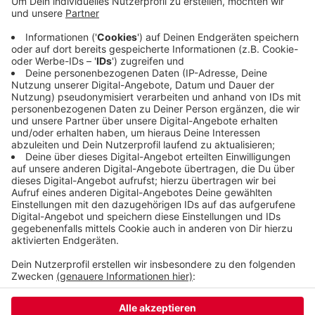
einem Messer und nahmen Bargeld und
Tabakwaren mit. Beide Täter trugen medizinische
Masken und Kapuzenjacken, sie sollen circa 20 bis
30 Jahre alt sein - der eine schlank, der andere
eher dicklich. Wer Hinweise hat, soll die Polizei
unter der Nummer 284-0 anrufen.
Veröffentlicht:
Montag, 14.03.2022 12:21
Anzeige
Anzeige
Anzeige