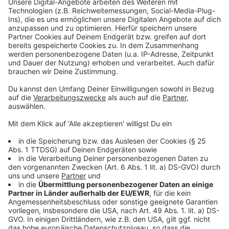
Sektor gehören?"
Anzeige
Ganz so einfach ist es in diesen Berufsgruppen, wie
zum Beispiel beim Dachdecker, dem Paketboten, dem
Friseur oder LKW-Fahrern nicht. "Die Vorschriften gibt
es in der Form nicht", sagt Kempgens und erläutert,
dass keine Höchst-Temperatur-Anzeige bestimmt, ob
noch gearbeitet wird oder nicht.
Trotz alledem gilt aber auch hier eine Grundvorschrift,
die Arbeitgeberin und Arbeitgeber befolgen müssen.
"Sie müssen Schutzmaßnahmen ergreifen, sodass
niemand der Hitze völlig ausgesetzt wird. Das
bedeutet, dass keine besonderen Vorkommnisse
passieren dürfen, wie beispielsweise dass jemand
einen Hitzeschlag erleidet oder dass der Kreislauf
durcheinandergebracht wird."