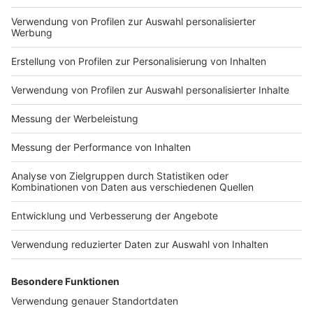
Auch im Homeoffice muss auf die Temperatur
geachtet werden - selbstverständlich ist ein jeder
selbst dafür verantwortlich. Egal ob man die Fenster
öffnet, einen Sonnenschutz hat oder aber sich
anderweitig abkühlen kann: Es muss dafür gesorgt
werden.
Aber Arndt Kempgens fügt hinzu, dass auch zuhause
ab 35 Grad das Arbeiten eingestellt werden sollte:
"Wenn man alle zumutbaren Maßnahmen ergriffen hat,
um die Temperatur runter zu kriegen und es
funktioniert einfach nicht, muss man auch mit dem
Chef oder der Chefin Kontakt aufnehmen und das
Problem besprechen. Vielleicht kann man die
Arbeitszeiten dann auch verschieben." Grundsätzlich
gilt der Arbeitsschutz auch im Homeoffice, einfach die
Arbeit beenden, weil zuhause 35 Grad plus herrschen,