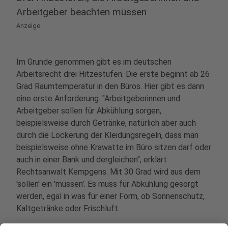
Arbeitgeber beachten müssen
Anzeige
Im Grunde genommen gibt es im deutschen
Arbeitsrecht drei Hitzestufen. Die erste beginnt ab 26
Grad Raumtemperatur in den Büros. Hier gibt es dann
eine erste Anforderung. "Arbeitgeberinnen und
Arbeitgeber sollen für Abkühlung sorgen,
beispielsweise durch Getränke, natürlich aber auch
durch die Lockerung der Kleidungsregeln, dass man
beispielsweise ohne Krawatte im Büro sitzen darf oder
auch in einer Bank und dergleichen", erklärt
Rechtsanwalt Kempgens. Mit 30 Grad wird aus dem
'sollen' ein 'müssen'. Es muss für Abkühlung gesorgt
werden, egal in was für einer Form, ob Sonnenschutz,
Kaltgetränke oder Frischluft.