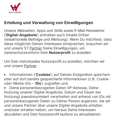
Mit Überschreitung von 35 Grad Lufttemperatur - also
ab 36 Grad - ist laut Kempgens in aller Regel Schluss.
"Da gilt ein Innenraum oder Arbeitsplatz nicht mehr als
arbeitsfähig. Es könnte nur eine Art Luftdusche helfen,
die aber niemand hat und was im Büro eher sowieso
nicht geht", sagt Kempgens. Das bedeutet aber nicht,
dass man dann "einfach den Stift fallen lässt und nach
Hause geht. Das ist nicht zulässig", mahnt er. Dies
könnte zu einer Abmahnung oder gar Kündigung führen.
Seine einfache und simple Empfehlung: Das Gespräch
mit Chef oder Chefin suchen: "Man kann beispielsweise
sagen, 'die Temperaturen sind zu hoch, es muss etwas
getan werden'. Und nur wenn der Chef oder die Chefin
dann nicht reagieren, kann man theoretisch seine
Arbeit niederlegen und nach Hause gehen, wo es
weniger heiß ist, wo es kühler ist und bekommt
trotzdem Lohn und Gehalt weiter."
Anzeige