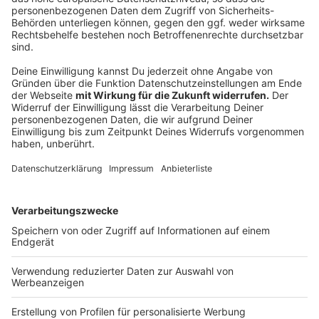
Regeln zur Temperatur gebe es nicht. Für Kempgens
geht es eher darum, was zumutbar sei und was nicht.
"Die Zumutbarkeit hängt von der Tätigkeit selbst und
von der körperlichen Belastung ab." Bevor man die
Arbeit einfach so niederlege, müsse auch in diesem
Bereich erst einmal zwingend der Kontakt zu Chefin
oder Chef gesucht werden, sodass eine
einvernehmliche Regelung erzielt werden kann.
"Arbeitgeber sind grundsätzlich dazu verpflichtet, sich
das anzuhören und Schutzmaßnahmen zu ergreifen", so
der Rechtsanwalt.
Anzeige
Im Homeoffice selber auf entsprechenden
Schutz achten
Anzeige