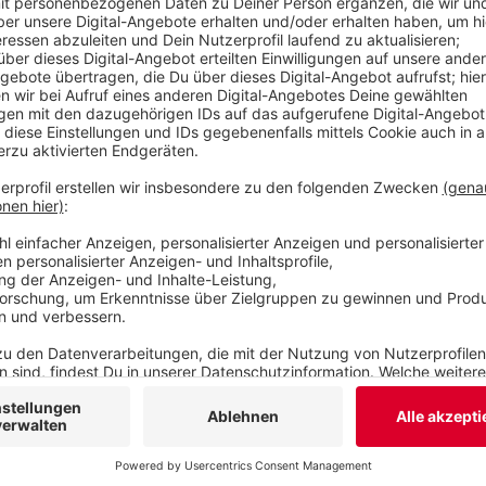
über einen längeren Zeitraum konstant Wasser 
Wer Bäume in seiner Straße oder seiner Nachbars
Dinge beachten: wichtig sei die Bäume nicht zu 
einmal pro Woche richtig kräftig, sagt Annette B
die Bäume öfters in der Woche gegossen, gewöhn
werden „faul“. Sie suchen dann mit ihren Wurzeln
Veröffentlicht:
Dienstag, 23.07.2019 16:42
Anzeige