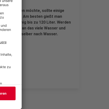
abgeben.
chaft gießen möchte, sollte einige
oft zu gießen. Am besten gießt man
erendes. Ruhig bis zu 120 Liter. Werden
en sie sich an das viele Wasser und
 nicht mehr selber nach Wasser.