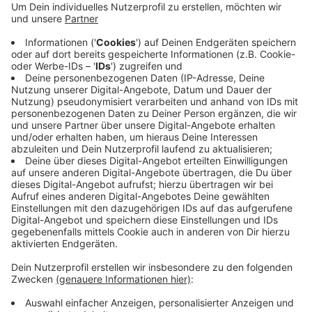
aber größer. Das größte Problem war der Ölunfall
in der Wupper-Talsperre. Die ist mittlerweile
wieder sauber. Baden und Wassersport im See sind
wieder möglich. Dennoch bleibe viel zu tun, heißt
es vom Wupperverband. Von 800
Schadensmeldungen seien 480 abgearbeitet. 22
Menschen sind allein damit betraut.
Veröffentlicht:
Donnerstag, 07.07.2022 15:16
Anzeige
Anzeige