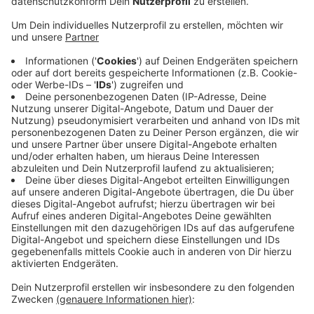
hereingefallen. Die Betrüger hatten dem Ehepaar
weisgemacht, dass Sohn und Schwiegertochter
einen tödlichen Unfall verursacht haben, in U-Haft
sitzen und nur gegen Kaution freikommen. Das
Ehepaar gab ihnen Gold und Schmuck im
sechsstelligen Wert. Kurz danach kontrollierte der
Zoll in der Nähe von Hannover ein Auto und fand
120 Unzen Gold in einem Kissenbezug unter dem
Fahrersitz. Der Fahrer konnte das nicht schlüssig
erklären, deshalb hat der Zoll das Gold
sichergestellt. Aktuell ist es über 340.000 Euro
wert. Zumindest das bekommt das Ehepaar
zurück.
Veröffentlicht:
Donnerstag, 24.07.2025 15:27
Anzeige