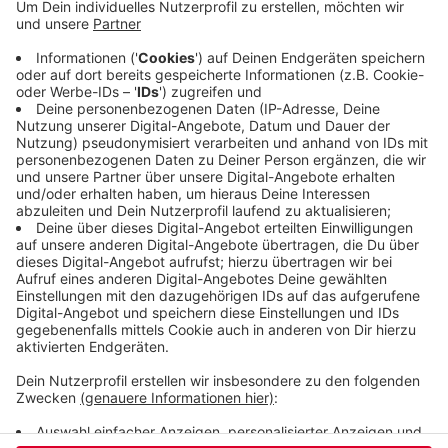
Integrationsgesellschaft Wichernhaus sind das
außergewöhnlich viele. Die Vermittlungsquote für
Langzeitarbeitslose liege bundesweit nur bei zehn
Prozent. Die Langzeitarbeitslosen - darunter
sogenannten Ein-Euro-Fünfzig-Jobber - halten die
Trasse sauber, machen kleinere Reparaturen und
schneiden Bäume oder Sträucher.
Veröffentlicht:
Freitag, 04.12.2020 14:36
Anzeige
Anzeige