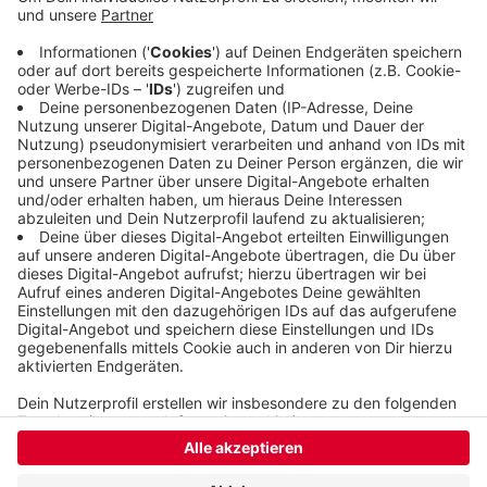
Hubschrauber fliegt die Stromleitungen mit
wenigen Metern Abstand und ungefähr 25 km/h ab.
An Bord sind mehrere Fachleute, die sie
beobachten und fotografieren. Falls nötig, werden
die Leitungen später ausgebessert.
Veröffentlicht:
Dienstag, 24.09.2024 16:11
Anzeige
Anzeige
Anzeige