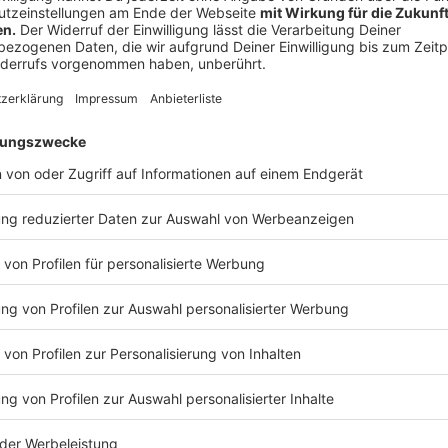
©
kerkezz | AdobeStock_172817827
Wanderurlaub mit Hund
Anzeige
Medikamente für Hunde auf Reisen
Anzeige
Benötigt euer
Hund
regelmäßig Medikamente, sollten
ausreichender Menge mitgeführt werden. Empfehlensw
einzuplanen, falls sich die Rückreise verzögert ode
Darüber hinaus können auch einige Präparate für typ
Viele Hunde reagieren auf Futterumstellungen, ung
längeren Fahrt mit Verdauungsproblemen. Spezielle