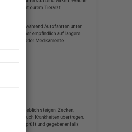
 Situationen unterstützend wirken. Welche
edoch vorab mit eurem Tierarzt
unde
leiden während Autofahrten unter
 euer Vierbeiner empfindlich auf längere
te Maßnahmen oder Medikamente
 Parasiten erheblich steigen. Zecken,
ndern können auch Krankheiten übertragen.
ebeginn
überprüft und gegebenenfalls