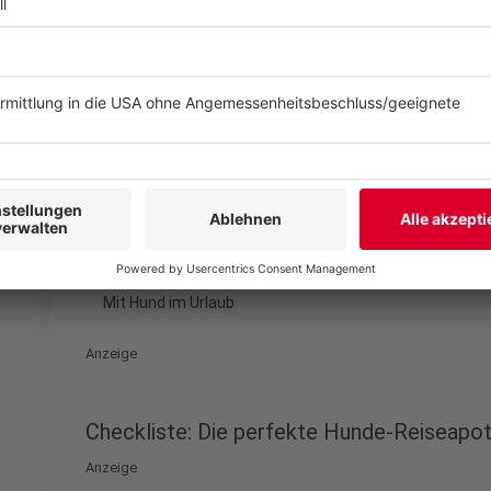
Zusätzlich empfiehlt es sich, eine Zeckenzange (
hie
klicken
*) mitzunehmen. So könnt ihr Parasiten schne
kontrollieren. Besonders bei Reisen in südliche Lände
regionale Gesundheitsrisiken informieren. In einige
Leishmaniose, Ehrlichiose oder Herzwürmer vor, ge
notwendig sein können.
Anzeige
©
Cavan for Adobe | AdobeStock_227529912
Mit Hund im Urlaub
Anzeige
Checkliste: Die perfekte Hunde-Reiseapo
Anzeige