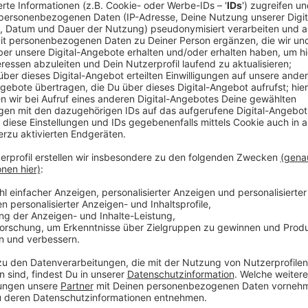
Verbandsmaterial für die Erste Hilfe beim 
Anzeige
Kleine Verletzungen lassen sich auf Reisen nicht im
am Strand, Dornen oder unwegsames Gelände können
führen. Aus diesem Grund sollte eure
Hunde-Reisea
enthalten.
Sterile Kompressen
* eignen sich, um Wunden abz
schützen. Mull- und Fixierbinden helfen dabei, Verbä
selbsthaftende Verbandbinden (
hier klicken
*) beson
zusätzliche Pflaster halten. Eine
Verbandsschere
* 
Materialien und sollte ebenso wenig fehlen wie
Einm
Versorgung ermöglichen.
Anzeige