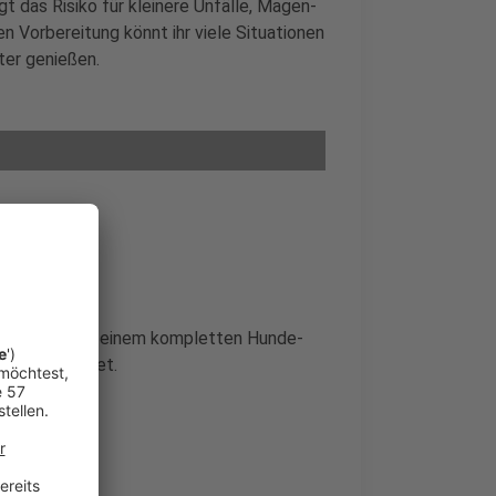
t das Risiko für kleinere Unfälle, Magen-
n Vorbereitung könnt ihr viele Situationen
ter genießen.
te, spart mit einem kompletten Hunde-
rt ausgestattet.