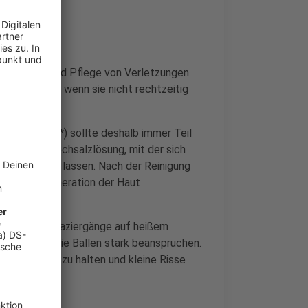
 Reinigung und Pflege von Verletzungen
h entzünden, wenn sie nicht rechtzeitig
hier klicken
*) sollte deshalb immer Teil
ne sterile Kochsalzlösung, mit der sich
 entfernen lassen. Nach der Reinigung
n
*) die Regeneration der Haut
ten. Lange Spaziergänge auf heißem
en können die Ballen stark beanspruchen.
geschmeidig zu halten und kleine Risse