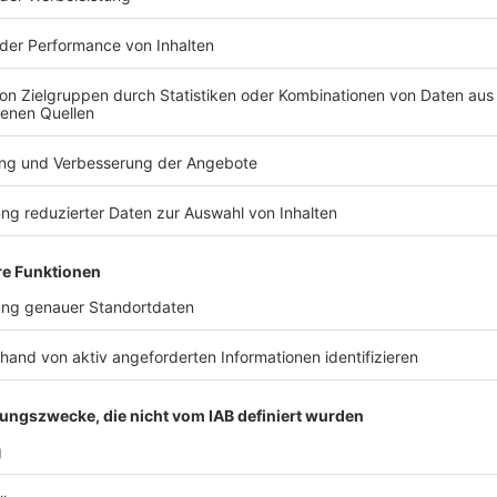
klicken
*) oder Elektrolytlösungen können in solchen
Produkte für euren Hund geeignet sind, solltet ihr j
besprechen.
Ein weiteres Thema ist die Reisekrankheit. Manche
H
Übelkeit oder Erbrechen. Falls ihr bereits wisst, dass
Fahrten reagiert, kann euch euer Tierarzt geeigne
empfehlen.
Anzeige
Parasiten-Schutz im Urlaub
Anzeige
Je nach Jahreszeit und Reiseziel kann das Risiko für
Flöhe und andere Parasiten sind nicht nur lästig, so
Deshalb sollte der Parasitenschutz bereits vor
Reis
aufgefrischt werden.