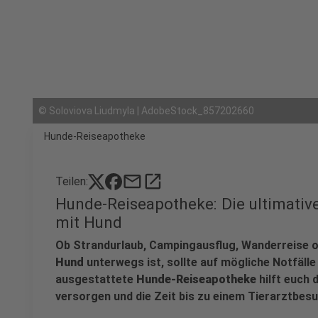
©
Soloviova Liudmyla | AdobeStock_857202660
Hunde-Reiseapotheke
mail
open_in_new
Teilen:
Hunde-Reiseapotheke: Die ultimative
mit Hund
Ob Strandurlaub, Campingausflug, Wanderreise 
Hund
unterwegs ist, sollte auf mögliche Notfälle 
ausgestattete
Hunde-Reiseapotheke
hilft euch 
versorgen und die Zeit bis zu einem Tierarztbes