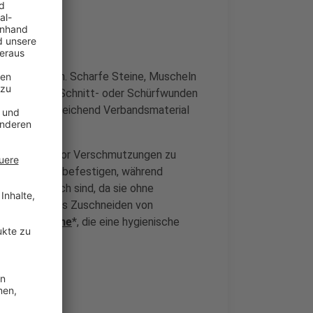
Hund
mer vermeiden. Scharfe Steine, Muscheln
 schnell zu Schnitt- oder Schürfwunden
potheke
ausreichend Verbandsmaterial
udecken und vor Verschmutzungen zu
nde sicher zu befestigen, während
ders praktisch sind, da sie ohne
erleichtert das Zuschneiden von
alhandschuhe
*, die eine hygienische