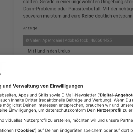
sollten. Gerade in einer ungewohnten Umgebung steig
Darm-Probleme oder Parasitenbefall. Mit der richtige
souverän meistern und eure
Reise
deutlich entspann
Anzeige
©
Valerii Apetroaiei | AdobeStock_460604425
Mit Hund in den Uralub
Anzeige
Wer nicht alle Einzelteile zusammensuchen möch
Erste-Hilfe-Set (
hier klicken
*) Zeit und ist sofo
Anzeige