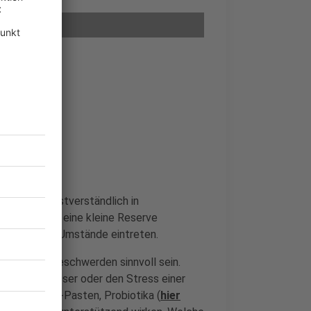
 diese selbstverständlich in
ert ist es, eine kleine Reserve
r unerwartete Umstände eintreten.
ische Reisebeschwerden sinnvoll sein.
ewohntes Wasser oder den Stress einer
 Magen-Darm-Pasten, Probiotika (
hier