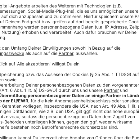
Wunddesinfektion und Hautpflege
Anzeige
Neben dem eigentlichen Verbandsmaterial spielt die
eine wichtige Rolle. Selbst kleine Wunden können sic
gesäubert werden.
Ein für
Hunde
geeignetes Wunddesinfektionsmittel (
der
Reiseapotheke
sein. Ergänzend empfiehlt sich ei
Schmutz oder Fremdkörper schonend aus einer Wunde
können spezielle Wund- oder Heilsalben (
hier klicke
unterstützen.
Besonders wichtig ist außerdem die Pflege der Pfo
Asphalt, felsigen Wanderwegen oder sandigen Stränd
Ein hochwertiger Pfotenbalsam hilft dabei, die Haut 
vorzubeugen.
Anzeige