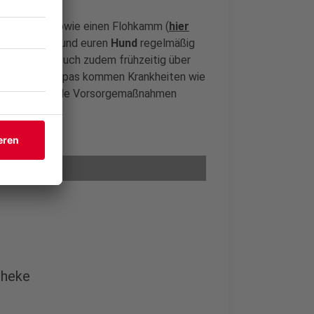
r klicken
*) sowie einen Flohkamm (
hier
ll entfernen und euren
Hund
regelmäßig
r solltet ihr euch zudem frühzeitig über
n Regionen Europas kommen Krankheiten wie
gen die spezielle Vorsorgemaßnahmen
theke