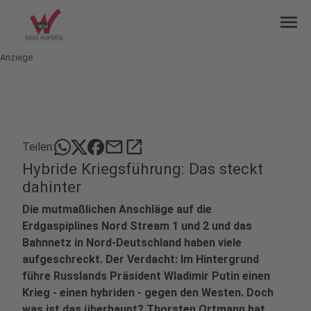
menu
Anzeige
mail
open_in_new
Teilen:
Hybride Kriegsführung: Das steckt
dahinter
Die mutmaßlichen Anschläge auf die
Erdgaspiplines Nord Stream 1 und 2 und das
Bahnnetz in Nord-Deutschland haben viele
aufgeschreckt. Der Verdacht: Im Hintergrund
führe Russlands Präsident Wladimir Putin einen
Krieg - einen hybriden - gegen den Westen. Doch
was ist das überhaupt? Thorsten Ortmann hat