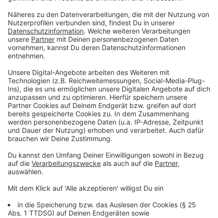
der enorme Aufwand, den die Täter betrieben haben
müssten. Die Pipelines liegen in 80 Metern Tiefe, da
bräuchte man ein U-Boot oder erfahrene
Marinetaucher, um die großen Mengen an
Spezialsprengstoffen anzubringen. Darum ist eine
staatlich Beteiligung durchaus wahrscheinlich. Im Fall
der Sabotage-Anschläge auf das Bahnnetz hatten die
Täter wohl Insiderwissen. Aus Sicherheitskreisen heißt
es, es seien in Berlin und in Herne vorsätzlich und
gezielt sogenannte Lichtwellenleiterkabel beschädigt
worden. Auch das Backup-System sei damit
ausgefallen.
Aber: Noch gibt es keinerlei Belege für eine russische
Beteiligung. Das ist aber auch meist ein zentraler
Bestandteil hybrider Kriegsführung - das man sie
nämlich ohne Probleme abstreiten kann. Das hat
Russland ja im Fall der Pipeline-Anschläge bereits
getan.