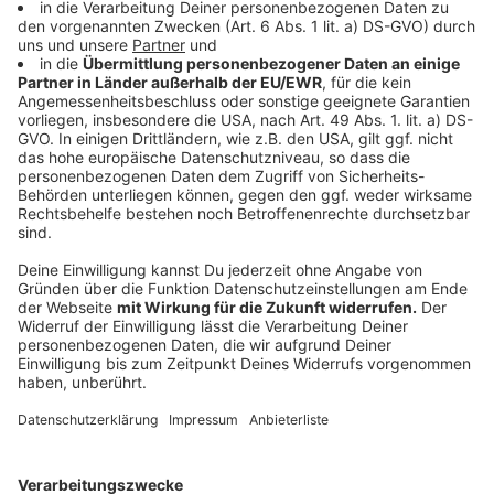
Anzeige
Welche weiteren Beispiele für hybride
Kriegsführung gibt es?
Anzeige
Jüngstes Beispiel ist natürlich die Drosselung der
Gasversorgung durch Russland. In der Vergangenheit
hat es aber auch immer wieder Cyber-Attacken aus
Russland gegeben. 2015 gab es die größte auf den
Server im Bundestag. Seit Beginn des Ukrainekriegs
haben diese Attacken im Netz deutlich zugenommen.
Allein seit April 2022 hat es laut "Handelsblatt"
mindestens zehn Attacken gegen europäische
Energieunternehmen gegeben, darunter sechs