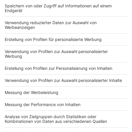
deutsche. Auch deutsche Firmen werden zunehmend
attackiert. Fast immer stecken russische oder
chinesische Gruppierungen dahinter. Und die
Sicherheitsbehörden haben zunehmend
Schwierigkeiten, zu unterscheiden, ob kriminelle
Banden oder staatlich gesteuerte Gruppen dahinter
stecken. Zusätzlich zu den Cyber-Attacken auf Firmen
und Infrastruktur kommen noch gezielte
Desinformationen durch russische Fake-News-Seiten,
Trolle behaupten sich in den sozialen Netzwerken
immer mehr.
Autor: Thorsten Ortmann
Anzeige