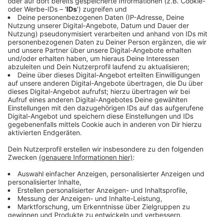
unterstützen - wie es gerade erfolgt." Das andere Ziel
ist, dafür zu sorgen, dass die Bevölkerung die
Sanktionen gegen Russland nicht mehr mitträgt und
die Bundesregierung sie unter dem Druck zurückfahren
muss. Darum warnen Sicherheitsexperten wie Masala
vor weiteren Attacken insbesondere auf die rund
1.500 Energieversorger in Deutschland.
Anzeige
Was würde dafür sprechen, dass Russland
hinter den Anschlägen auf Pipelines und
Bahnnetz steckt?
Anzeige
Im Fall der Pipeline-Explosionen in der Ostsee ist es