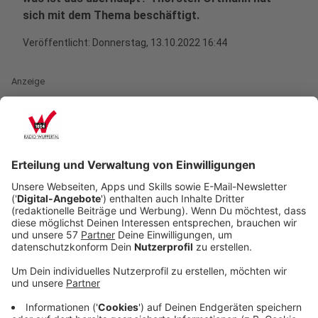
sich mit dem Thema beschäftigt.
Veröffentlicht:
Donnerstag, 13.10.2022 16:44
Anzeige
Was ist das Ziel einer hybriden Attacke?
Anzeige
Das Ziel ist ganz klar: Uns wirtschaftlich zu schaden
und gleichzeitig die Bevölkerung zu verunsichern und
zu spalten, so Sicherheitsexperte Carlo Masala. "Das
ist alles Teil der russischen Kriegsführung. Um in
unseren Gesellschaften die sozialen Spannungen zu
erhöhen und damit die Bundesregierung unter Druck zu
setzen, die Ukraine nicht mehr so stark zu