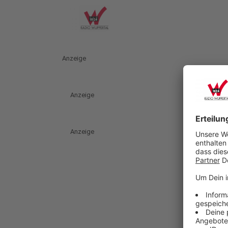
Anzeige
Anzeige
Anzeige