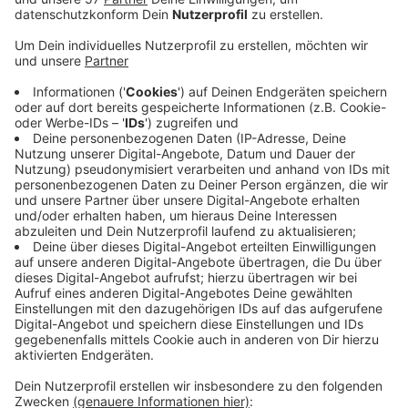
der Stellen nicht mehr besetzt werden könnten. In
vielen Bereichen gebe es zu wenig qualifzierten
Nachwuchs. Die IHK sieht mehrere Ansatzpunkte,
damit es nicht so weit kommt. Man müsse ältere
Fachkräfte besser im Job halten, sagt Präsident
Thomas Meier. Zu viele Menschen gingen zu früh
in Ruhestand oder würden in Ruhestand geschickt.
Nur 70 Prozent der 55- bis 65-jährigen arbeite
noch, das sei zu wenig. Außerdem müssten mehr
Frauen Vollzeitstellen bekommen bzw. annehmen,
Arbeitskräfte sollten sich weiterbilden und es
brauche mehr Zuwanderung, in der Form, dass
man qualifizierte Fachkräfte aus anderen Ländern
gezielt in die Region holt. Bedarf gebe es
zum Beispiel bei Bauplanung und Architektur,
Konstruktion und Maschinenbau.
Veröffentlicht:
Dienstag, 29.10.2019 17:55