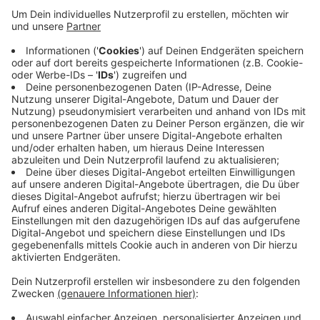
Impf-Prioritäten mehr gibt, wurde ein
Online-
Buchungssystem
für alle geschaffen. Für heute
standen mehrere Dosen AstraZeneca zur
Verfügung. Nachdem das bei uns erstmals
gemeldet wurde, waren die Termine schnell
vergeben. In Zukunft sollen aber auch andere
Impfstoffe ausgesucht werden können. Und
regelmäßig werden neue Termine freigeschaltet.
Veröffentlicht:
Dienstag, 08.06.2021 13:37
Anzeige