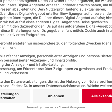
Apotheke hingegen sieht ihr Angebot als Unterstü
wenn die Nachfrage wieder steigt, zum Beispiel we
Omikron-Variante angepasst sind.
Veröffentlicht:
Montag, 07.02.2022 15:55
Anzeige