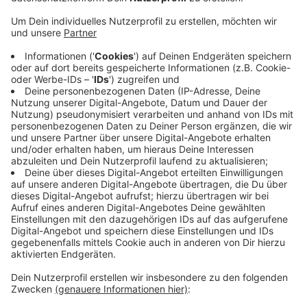
Die Stadt habe durch die Ausschreibung ihre
gesetzliche Pflicht erfüllt und könne den Auftrag
jetzt frei vergeben - an das Unternehmen, dass
das in den Augen der Stadt beste Preis-Leistungs-
Verhältnis bietet. Auf jeden Fall werde das
Impfzentrum auf dem Uni-Campus Freudenberg
wie geplant am 15. Dezember startklar sein. Der
Betreiber regelt die Organisation der Impfung vor
Ort und stellt das nicht-medizinische Personal.
Sobald ein Impfstoff zugelassen ist, sollen am
Freudenberg die ersten Menschen auch gegen
Corona geimpft werden.
Veröffentlicht:
Donnerstag, 03.12.2020 14:26
Anzeige