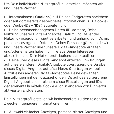
werden auf maximal 19 Grad beheizt, Flure gar
nicht. An Wochenenden und Feiertagen wird die
Heizung noch mal runtergedreht. Die
Lüftungsanlagen laufen nur noch tagsüber,
beleuchtet wird mit LED und spätabends und
nachts gar nicht mehr. Wolff betont aber, der
Lehr- und Forschungsbetrieb laufe weiter, eine
Schließung der Uni sei keine Option.
Veröffentlicht: Mittwoch, 28.09.2022 06:20
Anzeige
Anzeige