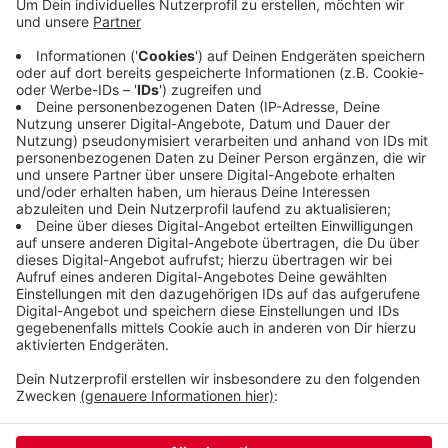
CO2 Emmissionen verursacht, könnten Insekten
bald als Alternative zum Fleisch dienen, sagt
Isabell Hausmann, die stellvertretende Vorsitzende
des Gastro-Verbands Dehoga Niederrhein.
Insekten enthalten viel Protein, viele Vitamine und
Mineralstoffe.
Veröffentlicht:
Mittwoch, 14.08.2019 06:06
Anzeige
Anzeige