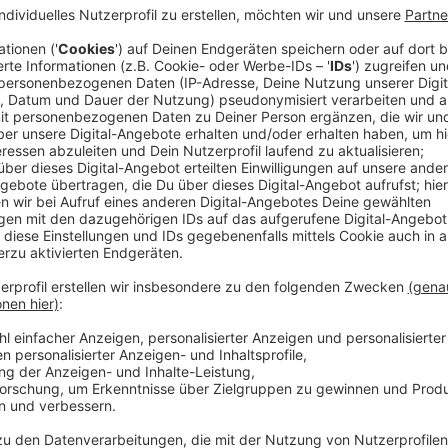
Anzeige
Die mit ihr reisenden Verurteilten zetteln im Transp
Doch blöderweise töten sie dabei die Besatzung. Die
Raumschiff jetzt noch fliegen kann, ist Ash Harper. D
(Sharon Duncan-Brewster) will mit ihrer Bande in die 
sie Ash in echte Gewissenskonflikte.
Streaming-Dienst: Sky Ticket
Anzeige
Wir benötigen Ihre Z
den YouTube Video
laden!