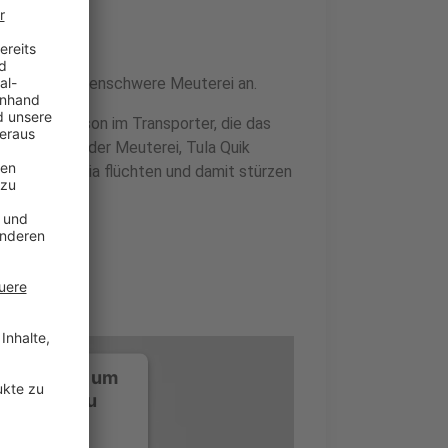
orter eine folgenschwere Meuterei an.
 einzige Person im Transporter, die das
ie Anführerin der Meuterei, Tula Quik
Galaxie Arkadia flüchten und damit stürzen
ustimmung, um
-Service zu