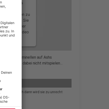
ervice eines
ideoinhalte
ce kann Daten zu
 Bitte lesen Sie
timmen Sie der
um dieses Video
.
onen
 sind die Kriminellen auf Ashs
Doch Ash will dabei nicht mitspielen…
nsent Management
re vor sich. Doch dann wird sie zu unrecht