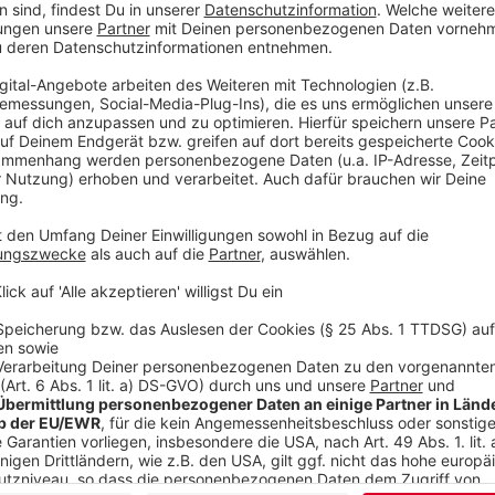
Wir verwenden einen S
Drittanbieters, um V
einzubetten. Dieser Servi
Ihren Aktivitäten sammeln.
die Details durch und s
Nutzung des Service zu, 
anzusehen
Mehr Informati
Um zu ihrem gewünschten Zielort Arkadia zu gelangen,
Akzeptieren
Fähigkeiten als intergalaktische Pilotin angewiesen. 
powered by
Usercentrics Co
Anzeige
Platform
©
Copyright: Sky
Ash hat als Polizistin und Pilotin ein wunderbare Karrie
verurteilt und auf einen Gefängnisplaneten verbannt.
Anzeige