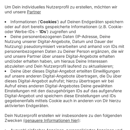
in seinem Umfeld ausspioniert und die Infos an
höherstehende IS-Mitglieder weitergegeben
haben. Freigesprochen wurde er hingegen vom
Vorwurf, an Gewalttaten und Hinrichtungen
beteiligt gewesen zu sein. Die Zeugen für diese
Vorwürfe hätten sich widersprüchlich geäußert,
begründete der Richter das. Der Mann war 2015
nach Deutschland geflüchtet und lebte vor seiner
Verhaftung in Wuppertal.
Veröffentlicht:
Freitag, 20.12.2024 14:13
Anzeige