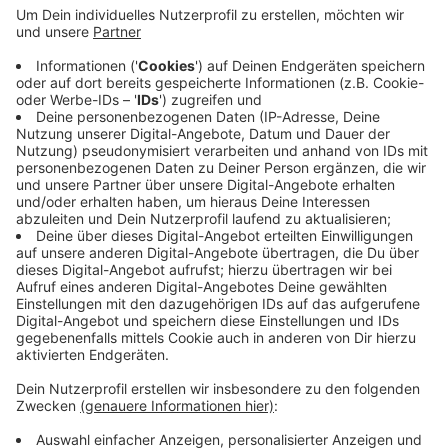
zum Beispiel neue soziale Arbeitsplätze entstehen
und Menschen so ermöglichen, wieder fit für den
richtigen Arbeitsmarkt zu werden. Wuppertaler
ohne Job sollen außerdem noch mehr beraten und
gefördert werden können. Das Jobcenter und auch
die Stadt wollen zudem die Zahl der Arbeitslosen,
die Arbeit oder Ausbildungen vermittelt
bekommen, weiter steigern.
Veröffentlicht:
Montag, 18.11.2019 15:50
Anzeige
Anzeige