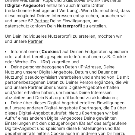
die Viertelfinal-Spiele feststehen. Da kommt sogar
unser Bundestrainer ins Grübeln.
Veröffentlicht:
Freitag, 10.07.2020 09:07
Anzeige
Jogis Sprachnachricht: "Europapokal-