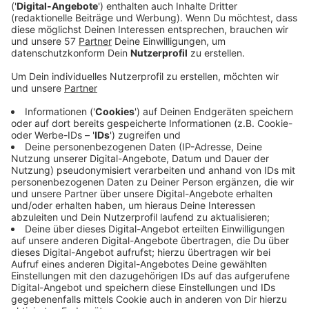
sein Handy.
Veröffentlicht:
Dienstag, 18.06.2019 00:00
Anzeige
Jogi Löw ist der schönste Bundestrainer aller Zeiten
und aller Zeiten, die da noch kommen werden und noch
dreimal hin und zurück. Quasi im Alleingang hat er aus
einem rüden Haufen die "Fashion's -Eleven" geformt.
Selbstverständlich immer dabei: Sein Handy, mit dem
er in lieb gewonnener Manier per Sprachnachricht von
seinen Erlebnissen berichtet.
Eben Jogis Sprachnachricht, die Fußball-Comedy.
Anzeige