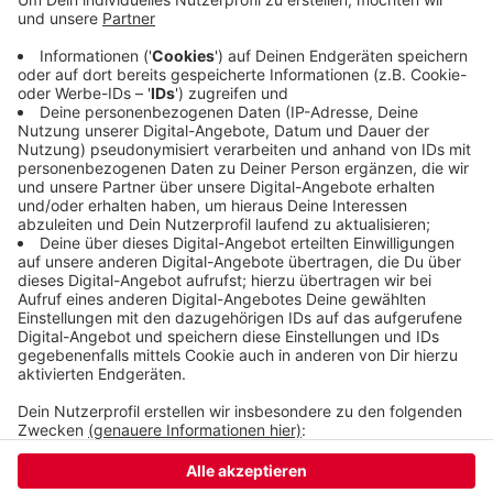
Islam und Christentum austauschen. Und dafür
schlägt er das geplante Pina-Busch-Zentrum am
S
chauspielhaus
vor. Denn die berühmte
Choreografin habe für Integration durch Kunst und
Kultur gestanden.
Veröffentlicht:
Dienstag, 25.05.2021 11:56
Anzeige
Anzeige
Anzeige