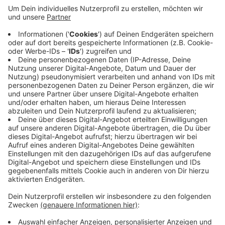
zu Wuppertal sollen sie in einer Kurve von der
Fahrbahn abgekommen und gegen einen Baum
geprallt sein. Laut Polizei waren die drei leicht
verletzt aus dem völlig zerstörten Wagen
geklettert und weggelaufen - sie sind zwischen 15
und 17 Jahre alt. Die Polizei hat sie mit Hilfe eines
Hubschraubers und einer Drohne gefunden. Wer
gefahren ist und wie sie an das Auto gekommen
sind, ist noch unklar.
Veröffentlicht: Donnerstag, 25.09.2025 16:01
Anzeige
Anzeige