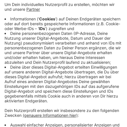
mit iPhones abzuschließen. Einer der beiden soll
zwei Jahre später noch einmal etwas ähnliches
gemacht haben - diesmal wurde ein Unbeteiligter
genötigt, den Vertrag abzuschließen. Dieser
Angeklagte bekam ein Jahr und neun Monate auf
Bewährung, der andere muss 100 Stunden
gemeinnützige Arbeit leisten. Und beide müssen
dem Mobilfunkunternehmen den Schaden
ersetzen.
Veröffentlicht:
Mittwoch, 25.10.2023 09:49
Anzeige
Anzeige