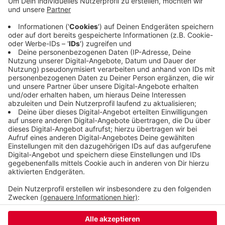
Schon vor dem Messerstich hatte es zwischen den
beiden Gruppen Handgreiflichkeiten gegeben und
es wurden Flaschen geworfen. Das alles passierte
gegen 22 Uhr. Die Polizei sucht nach Zeugen. Wer
etwas gesehen hat, soll die Polizei unter der
Nummer 284-0 anrufen.
Veröffentlicht:
Montag, 14.10.2019 11:19
Anzeige
Anzeige
Anzeige