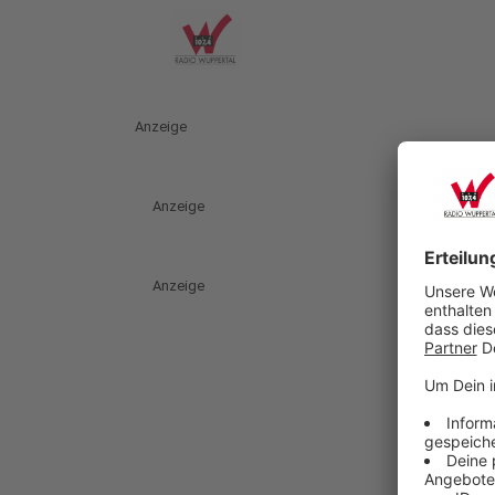
Anzeige
Anzeige
Anzeige