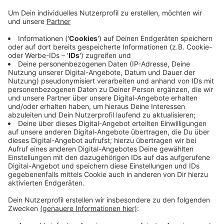
Landgericht zu 13 Jahren Haft verurteilt worden.
Der Anwalt des Mannes hat Haftbeschwerde
eingereicht. Das Oberlandesgericht muss darüber
entscheiden. Das hat NRW-Justizminister Limbach
bestätigt. Auch hier geht es darum, dass der
Verurteilte bzw. sein Verteidiger das Urteil und das
Protokoll der Verhandlung nicht bekommen haben.
Verstehen könne er das nicht, sagt Limbach. Die
Schriftstücke existierten, es gebe keine
Personalnot am Landgericht, trotzdem seien sie
offenbar nicht verschickt worden.
Veröffentlicht:
Donnerstag, 03.07.2025 06:57
Anzeige