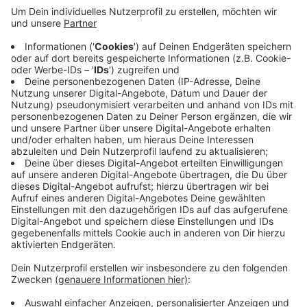
Akzenta-Märkten Vohwinkel, Steinbeck und
Barmen, am Edeka in Varresbeck und beim Rewe
am Küllenhahn - jeweils von 10 bis 14 Uhr.
Veröffentlicht:
Samstag, 10.05.2025 11:59
Anzeige
Anzeige
Anzeige