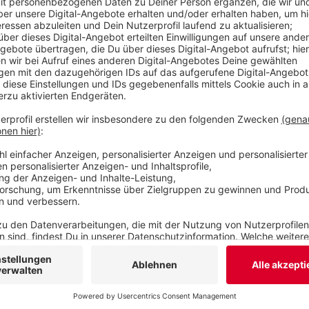
Informationen das Radio einzuschalten. Technisc
allerdings gibt es in Wuppertal zu wenig Sirenen.
Deswegen sollen bis übernächstes Jahr zusätzlic
sollen zumindest alle dichtbesiedelten Gebiete e
Veröffentlicht:
Donnerstag, 05.09.2019 14:12
Anzeige