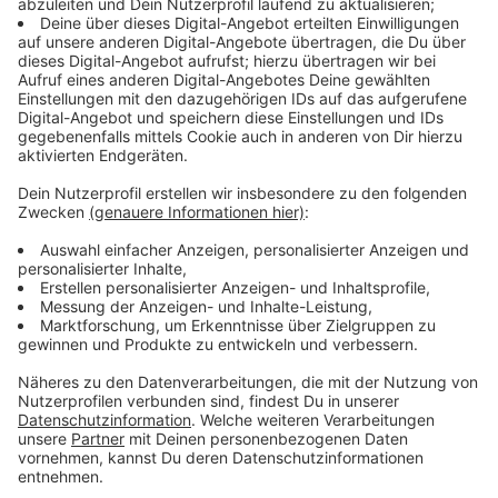
ausgerechnet der Ex-Sträfling Mateo eine Rolle zu
spielen scheint.
Streaming-Dienst: Netflix
Anzeige
Wir benötigen Ihre
Zustimmung, um den YouTube
Video-Service zu laden!
Wir verwenden einen Service eines
Drittanbieters, um Videoinhalte
einzubetten. Dieser Service kann
Daten zu Ihren Aktivitäten
sammeln. Bitte lesen Sie die
Details durch und stimmen Sie der
Nutzung des Service zu, um dieses