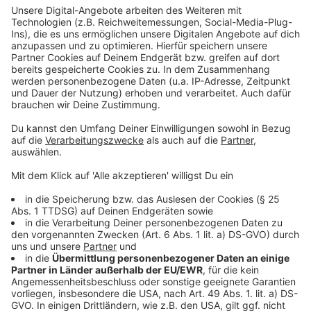
Video anzusehen.
Mehr Informationen
Wird Mateos neues Glück mit seiner schwangeren Frau
zerstört? Und sollte er wirklich nochmals zum Mörder
Akzeptieren
geworden sein?
powered by
Usercentrics Consent
Anzeige
Management Platform
©
Copyright: Netflix
Mateo sitzt nach dem versehentlichen Mord an einem
Mann im Gefängnis. Danach soll alles besser werden.
Doch schon kurz nach seiner Entlassung ist seine
Zukunft erneut gefährdet.
Anzeige