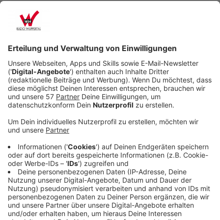
Veröffentlicht:
Donnerstag, 22.04.2021 12:41
Anzeige
Mateo muss ins Gefängnis. Neun Jahre später lebt er
wieder in Freiheit und versucht die schreckliche Tat
aus seiner Vergangenheit zu vergessen. Mit seiner
schwangeren Frau Olivia (Aura Garrido) an der Seite,
hofft er auf ein normales Leben und eine glückliche
Ehe.
Doch eines Tages bekommt er einen rätselhaften
Anruf vom Handy seiner Frau, die sich gerade auf einer
Geschäftsreise befindet. Er will der Sache auf den
Grund gehen und gerät dabei erneut ins Fadenkreuz
der Polizei: Polizeikommissarin Lorena Ortiz (
Alexandra Jiménez) untersucht einen Mordfall, in dem