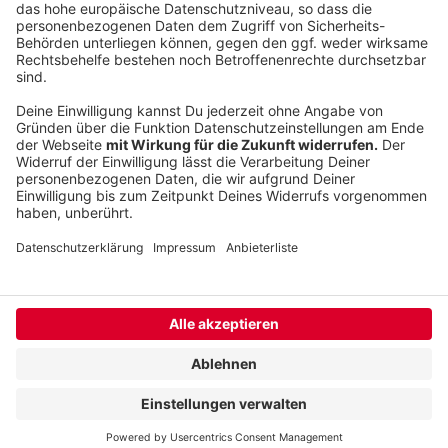
©
Copyright: Netflix
Mateos Frau Olivia ist schwanger. Und scheinbar in
großer Gefahr.
Anzeige
Anzeige
Anzeige
Anzeige