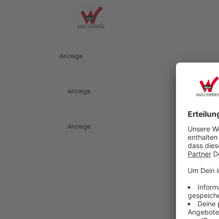
Anzeige
Anzeige
Anzeige