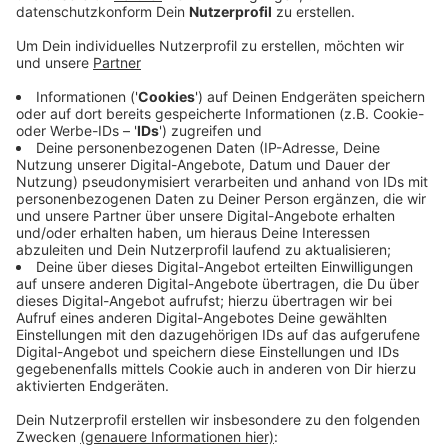
auch wenn ein AfD-Kandidat dabei ist. In
Düsseldorf hatte die IHK deswegen Probleme
bekommen. Die Düsseldorfer IHK hatte die AfD-
Kandidatin wieder ausladen müssen, erst danach
waren CDU und FDP zur Teilnahme bereit. In
Wuppertal haben die Kandidatinnen und Kandidaten
aller eingeladenen Parteien zugesagt und bleiben
offenbar dabei. Jürgen Hardt von der CDU sagt,
die Auseinandersetzung mit dem politischen
Gegner müsse inhaltlich erfolgen. Die AfD sitze
nun einmal im Bundestag, von daher sei es
nachvollziehbar, dass sie bei der Diskusison dabei
ist. Helge Lindh von der SPD sagt, man könne sich
gegne die Ultra-Rechten durchaus mit
argumentativen Mitteln wehren.
Veröffentlicht:
Mittwoch, 04.08.2021 16:26
Anzeige