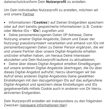
Notdurft. Und er verteilt seine Exkremente auf
Skulpturen und Schaufensterscheiben von
Geschäften. Inzwischen sind es 100.000 Euro, die
die Stadt für verschiedene Maßnahmen
ausgegeben hat. Zum Beispiel für Security vor
dem Museum. Und für einen Reinigungsdienst, der
jeden Morgen vor dem Eingang saubermacht und
desinfiziert. Ordnungsdezernent Matthias Nocke
ist sehr unzufrieden mit der Situation, man werde
aber nicht aufgeben. Der Obdachlose wurde schon
einige Mal dem Amtsgericht vorgeführt. Das hat
aber nie entschieden, ihn in einer geschlossenen
Anstalt unterzubringen. Deswegen gibt es bisher
keine dauerhafte Lösung.
Veröffentlicht:
Freitag, 22.09.2023 06:38
Anzeige