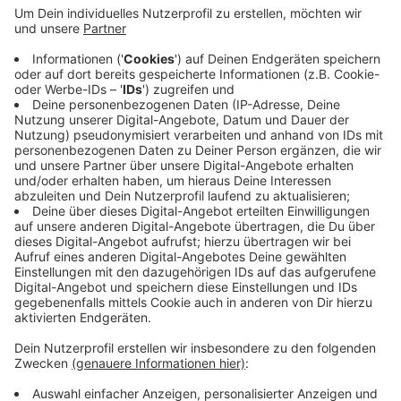
Impfzentren helfen, die geplanten Impfungen von
Jugendlichen durchzuführen. Außerdem soll am
Freudenberg eine sogenannte Impfpass-
Clearingstelle eingerichtet werden. Dort können
alle Geimpften auch nachträglich noch einen
Eintrag in ihren gelben Impfausweis bekommen -
oder in einen digitalen Impfausweis, wenn er zur
Verfügung steht.
Veröffentlicht:
Donnerstag, 27.05.2021 15:03
Anzeige
Anzeige