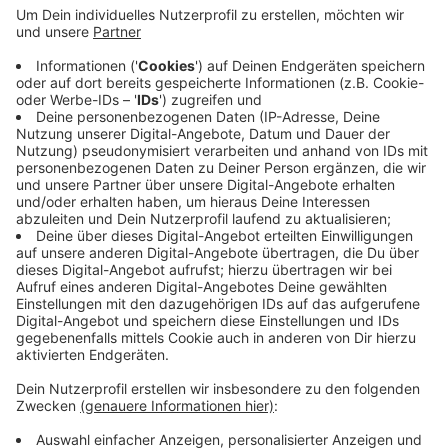
hat das Kanu auf Schäden untersucht und auch mit
dem Mädchen gesprochen. Alles deute daraufhin,
dass niemand sonst an dem Unglück beteiligt war.
Es gebe auch keine Spuren eines weiteren Bootes.
Deshalb werde es keine strafrechtlichen
Ermittlungen geben. Die genaue Ursache des
Unglücks werde man nicht feststellen können,
sagt die Polizei.
Veröffentlicht:
Dienstag, 26.07.2022 14:10
Anzeige
Anzeige