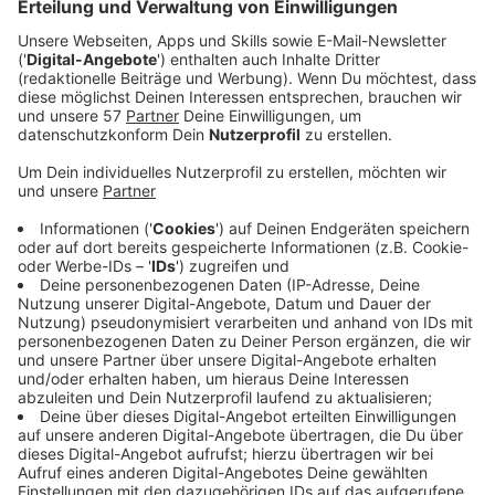
auszuweichen wechselte er auf die Straße und
stieß mit einem Auto zusammen. Der Junge wurde
leicht verletzt und es entstand ein Schaden von
2.000 Euro. Die Polizei hat die Eltern des Jungen
informiert, sie haben ihn abgeholt. Wer jetzt für
den Schaden haftet, ist unklar. Die Polizei hat
damit nichts zu tun, das müssen die Beteiligten
untereinander klären. Die Polizei weist aber
nochmal auf die Regeln für E-Scooter hin:
- Fahrer oder Fahrerin eines E-Scooters müssen
mindestens 14 Jahre alt sein.
- Der Gehweg ist tabu. Mit E-Scootern müssen Sie
den Radweg benutzen. Ist kein Radweg vorhanden,
müssen Sie auf der Fahrbahn fahren.
- E-Scooter dürfen immer nur von einer Person
genutzt werden.