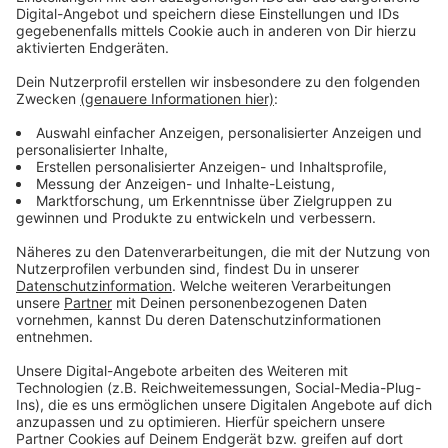
- Wie beim Autofahren heißt es auch auf E-
Scootern: Hände weg vom Handy oder
Smartphone.
- Achten Sie beim Abstellen darauf, dass niemand
behindert wird. Städte und Anbieter informieren
über Abstellmöglichkeiten.
- Für E-Scooter gelten die gleichen
Promillegrenzen wie für Autos.
- Bevor Sie losfahren, üben Sie das Anfahren,
Bremsen und Balance halten an Orten mit wenig
oder keinem Straßenverkehr.
- Ein Helm schützt vor schweren Folgen bei einem
Unfall und kann so Ihr Leben retten.
- Für E-Scooter besteht eine Versicherungspflicht
und sie müssen über eine Betriebserlaubnis
verfügen.