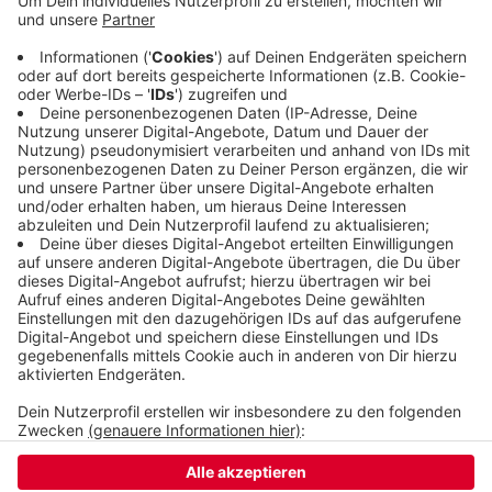
eine Tegball-Platte und erneuerte Flächen für
Basketball und Fußball. Für kleine Kinder wird es
eine Schaukel und eine Wippe geben. Im Frühjahr
soll der neue Spielplatz Münzstraße fertig sein.
Die Sanierung kostet rund 230.000 Euro.
Veröffentlicht:
Mittwoch, 04.12.2024 16:12
Anzeige
Anzeige
Anzeige