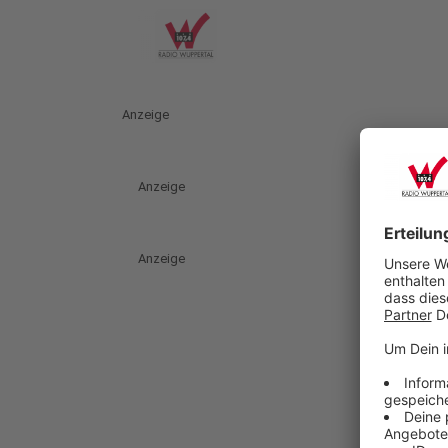
Anzeige
Anzeige
Anzeige