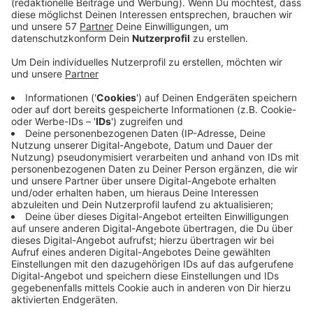
Kleidung, die gut erhalten ist, aber die man selbst
nicht mehr trägt mit, gibt sie ab und kann sich
dafür etwas anderes aussuchen, was andere
mitgebracht haben. Second Hand ist für Franzi und
Anna selbstverständlich - alles, außer Unterhosen,
erzählen sie im ELBA-Talk. Und so richtig Lust auf
große Shopping-Touren haben sie schon lange
nicht mehr...
Veröffentlicht:
Samstag, 02.11.2024 12:21
Anzeige