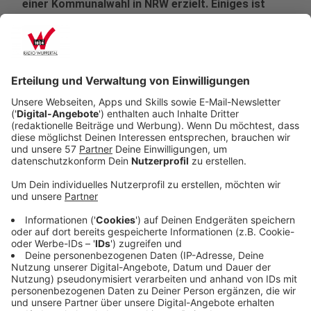
einer Kommunalwahl in NRW erzielt. Einiges ist
aber nicht unbedingt so, wie es scheint.
Veröffentlicht:
Montag, 14.09.2020 10:57
Anzeige
Der Erfolg der CDU ist, dass die Wahl kein Misserfolg
für sie wurde. Die Einschätzung Armin Laschets die
Wahl sei Rückenwind für seinen Kurs der Mitte ist da
zu hoch gegriffen. Es ist den Kandidaten vor Ort zu
verdanken, dass die CDU halbwegs stabil geblieben ist.
Mit Laschets Kanzlerambitionen oder seiner Corona-
Politik als Ministerpräsident hat das eher wenig zu tun.
Bei der CDU ist eher die Erleichterung zu spüren, dass
die Verluste “nur” bei etwa 3 Prozentpunkten lagen -
und nicht deutlich höher. Der ganz große Misserfolg
wurde abgewendet - was manche schon als Erfolg