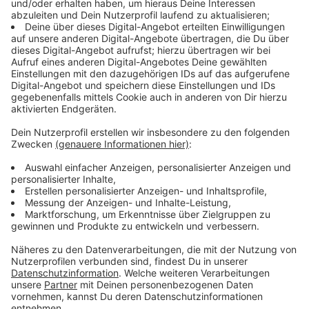
werten.
Anzeige
Politik ist viel ungewisser geworden. Die
Zeiten, in denen Wähler einer einzigen Partei
treu bleiben - komme was da wolle - sind
längst vorbei.
Anzeige
Umso bemerkenswerter ist der Erfolg der Grünen. Die
Grünen haben ihr bisher bestes Ergebnis bei
Kommunalwahlen in NRW eingefahren. Und nicht nur
das: In großen Städten, wie Köln, Bonn und Aachen
wurden sie stärkste Kraft im Stadtrat. In anderen
großen Städten, wie Düsseldorf, Münster, Dortmund,