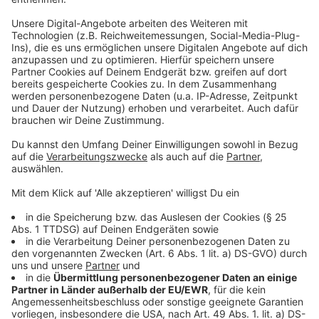
Bochum und Mülheim, wurden sie zweitstärkste Kraft.
In Aachen und Bonn haben die Grünen bei den
Stichwahlen dazu noch gute Chancen auf den
Oberbürgermeister-Posten. Das zeigt, dass der Erfolg
von Klima- und Umweltpolitik keine Eintagsfliege des
letzten Jahres war, sondern auch über Corona-Krise
hinweg funktioniert.
Die Grünen haben gezeigt, dass sich Beharrlichkeit
lohnt und dass ihre Themen, Klima, Verkehr,
Umweltschutz, auch die Themen der Wähler sind. Ein
Plus von 8 Prozentpunkten ist in diesen politisch oft
unklaren Zeiten ein klares Statement der Wähler -
möglicherweise auch für die Bundestagswahl im
nächsten Jahr.
Bleibt noch der Blick zur SPD. Dass sie nicht
besonders berühmt abschneiden würde, war klar.
Immerhin ist sie in NRW insgesamt zweitstärkste
Kraft geblieben. Doch mit 24 Prozent hat sie das