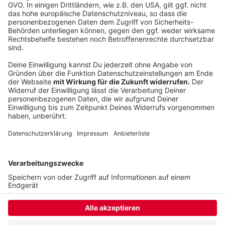
schlechteste Kommunalwahl-Ergebnis in NRW
eingefahren. Kleiner Achtungserfolg: In Köln ist es
dem SPD-Spitzenkandidaten Kossiski gelungen, die
Amtsinhaberin Reker (parteilos aber von CDU und
Grünen gestützt) in die Stichwahl zu zwingen.
Autor: José Narciandi
Anzeige
Anzeige
Anzeige