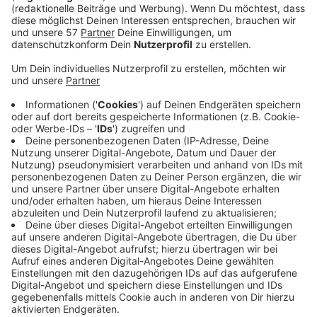
Stimme zählt als Briefwahl - das Wahlbüro ist bis
zum 11. September täglich geöffnet.
Wer nicht zwingend auf die Sofortwahl
angewiesen ist, wird gebeten Briefwahl zu
beantragen. Dafür muss die Rückseite der
Wahlbenachrichtigung ausgefüllt und ans Wahlamt
geschickt werden. Wer bis spätestens nächste
Woche keine Wahlbenachrichtigung für die
Kommunalwahl im Briefkasten hat, sollte sich bei
der Stadt melden. Die verschickt aktuell die
Benachrichtigungen zur Wahl am 13. September.
266.400 Exemplare landen in Wuppertaler
Briefkästen. Die Stadt empfiehlt die
Wahlbenachrichtigung am Tag der Wahl mit uns
Wahllokal zu nehmen.
Öffnungszeiten Sofortwahlbüro: