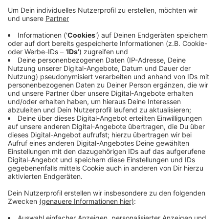
Unternehmen im Städtedreieck haben bei der
Umfrage der Industrie- und Handelskammer
mitgemacht. Und über die Hälfte - 51 Prozent -
bewerten ihre aktuelle Lage als schlecht. Dahinter
stecken viele Einzelschicksale, viele Unternehmen
sehen sich existenziell bedroht. Die IHK hofft, dass
sich die Bevölkerung in den nächsten Monaten an
die Abstandsregeln hält, damit die
Infektionszahlen niedrig bleiben und die Wirtschaft
weiter hochgefahren werden kann.
Veröffentlicht:
Freitag, 29.05.2020 14:53
Anzeige