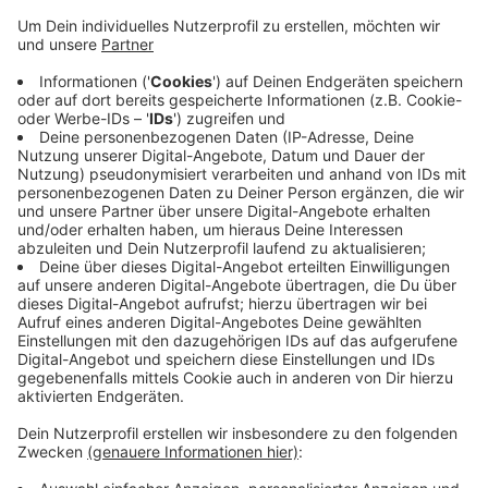
Häusern Menschen, die dort nicht gemeldet sind,
andersherum sind Menschen gemeldet, die es dort
nicht gibt. In einigen Fällen hat das zur Folge, dass
Bürger- und Kindergeld zu Unrecht ausgezahlt
wurden. Auch ein Drogendelikt fiel bei der
Kontrolle gestern auf. Die Behörden haben sich zur
Aufgabe gemacht, die Probleme in benachteiligten
Wohnvierteln auch auf diese Weise in den Fokus zu
nehmen. Ziel sei die Verbesserung der
Lebensumstände aller, heißt es von der Stadt.
Veröffentlicht:
Mittwoch, 18.10.2023 12:13
Anzeige