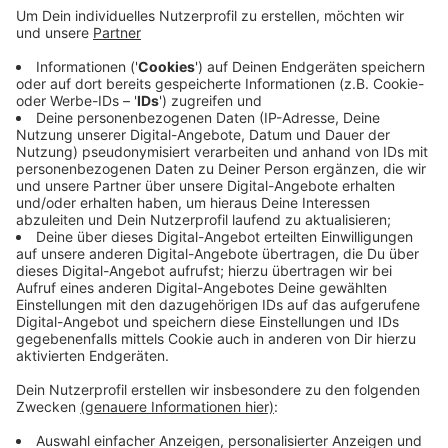
geben - zum Beispiel ein Elterncafé, einen
regelmäßigen Austausch zwischen Schule und
Familien und eine bessere Beratung. Für Familien
mit kleineren Kindern gibt es so etwas schon:
Mehrere Kitas in Wuppertal sind sogenannte
Familienzentrum. Dieses Konzept auf
Grundschulen zu übertragen, soll laut SPD die
Bildungschancen für Kinder erhöhen. Sie hofft für
ein Pilotprojekt auf eine Landesförderung.
Veröffentlicht:
Mittwoch, 25.08.2021 13:55
Anzeige
Anzeige