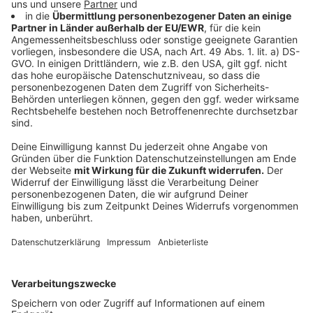
Anzeige
Die FDP-Landtagsfraktion NRW sieht das Pilotprojekt
aber kritisch. Franziska Müller-Rech, stellvertretende
Vorsitzende und schulpolitische Sprecherin der FDP,
sagt: "Wir begrüßen, dass die Landesregierung endlich
erkannt hat, dass sie etwas gegen die zunehmende
Gewalt an Schulen tun muss. Aber dieses Projekt ist
viel zu klein - 20 Schulen reichen nicht aus. Die
Landesregierung hangelt sich von Pilotprojekt zu
Pilotprojekt, anstatt flächendeckend zu handeln."
Die Freien Demokraten fordern eine umfassende
Strategie: mehr Schulsozialarbeit, personelle Stärkung
der Jugendhilfe, besser ausgestattete Krisenteams
und klare, konsequente Ordnungsmaßnahmen bis hin
zum Schulverweis. Zudem sollen Schulen, Polizei und
Jugendämter enger vernetzt und gesetzliche