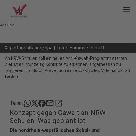
menu
Anzeige
©
picture alliance/dpa | Frank Hammerschmidt
An NRW-Schulen soll ein neues Anti-Gewalt-Programm starten.
Ziel ist es, frühzeitig Konflikte zu erkennen, angemessen zu
reagieren und durch Prävention ein respektvolles Miteinander zu
fördern.
mail
open_in_new
Teilen:
Konzept gegen Gewalt an NRW-
Schulen: Was geplant ist
Die nordrhein-westfälischen Schul- und