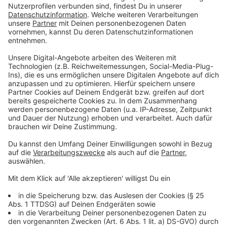
Pilotphase in zehn Städten und Kreisen
Anzeige
Die Maßnahmen werden zunächst an 20 Schulen in
zehn Städten und Kreisen erprobt: Bielefeld, Bochum,
Düsseldorf, Duisburg, Köln, Mönchengladbach, Olpe,
Rhein-Erft-Kreis, Steinfurt und Unna. Ziel ist es,
Erfahrungen zu sammeln und herauszufinden, welche
Ansätze besonders wirksam sind. Nach Abschluss der
Pilotphase wird entschieden, ob das Programm
landesweit umgesetzt wird.
Anzeige
Prävention, Sicherheit und langfristige Ziele