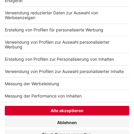
Vorgaben zu Waffenverboten präzisiert und
kontrolliert werden. "Messer und andere Waffen haben
an Schulen nichts verloren", so Müller-Rech.
Autor: José Narciandi
Anzeige
Anzeige
Anzeige
Anzeige