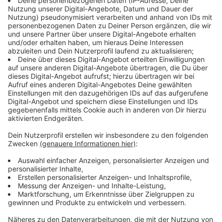
Schulungen für Lehrkräfte: Lehrkräfte lernen,
Konflikte frühzeitig zu erkennen, deeskalierend zu
handeln und präventive Strategien für schwierige
Situationen anzuwenden.
Unterrichtseinheiten in siebten Klassen:
Polizeibeamte arbeiten Hand in Hand mit
Lehrkräften, um Jugendliche für einen
respektvollen Umgang miteinander zu
sensibilisieren. Rollenspiele und praxisnahe
Übungen sollen Konflikte gewaltfrei lösen helfen.
Polizeipräsenz auf Schulhöfen: Beamte stehen
auf Wunsch der Schulen für Gespräche bereit. Ziel
ist nicht Kontrolle, sondern Dialog und
Vertrauensaufbau. Schülerinnen und Schüler
sollen in der Pause Fragen stellen und Ängste
äußern können.
Anzeige