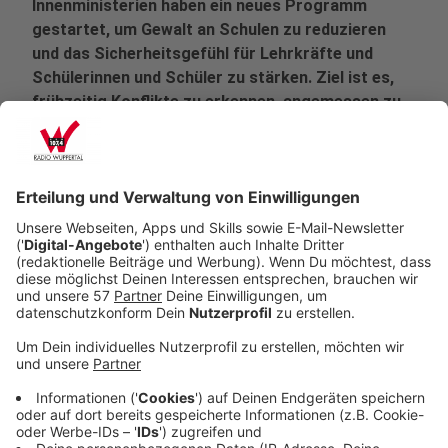
Innenministerien haben ein neues Programm
gestartet, um Gewalt an Schulen zu reduzieren
und das Sicherheitsgefühl für Lehrkräfte und
Schülerinnen und Schüler zu stärken. Ziel ist es,
frühzeitig Konflikte zu erkennen, angemessen zu
reagieren und durch Prävention ein respektvolles
Miteinander zu fördern.
Veröffentlicht:
Dienstag, 23.09.2025 13:45
Anzeige
Drei Säulen für mehr Sicherheit
Anzeige
Das Konzept setzt auf drei ineinandergreifende
Maßnahmen: