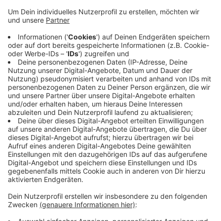
Patienten rechtzeitig persönlich informiert. Auch
an den Häusern der Cellitinnen - Petrus und St.
Josef - wird vorerst noch geplant operiert, heißt
es von dort. Voraussetzung sei, dass der
behandelnde Arzt das anordnet.
Krankenbesuche sind in allen Krankenhäusern
außer dem Helios untersagt. Im Helios darf noch
ein Besucher pro Patient pro Tag kommen - aber
nur zwischen 15 und 17 Uhr. Ausnahmen gibt es in
allen Kliniken für schwerstkranke Patienten.
Veröffentlicht:
Dienstag, 17.03.2020 12:55
Anzeige