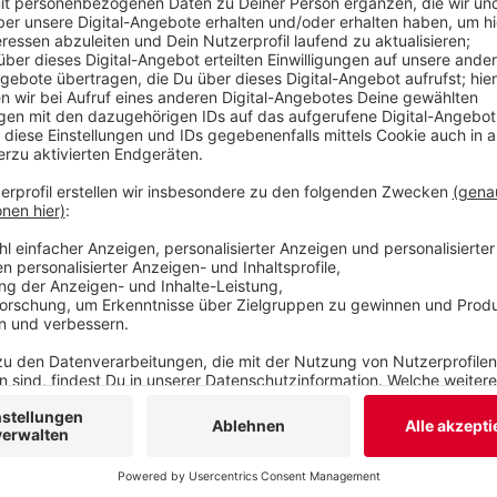
Helios: 15-17 Uhr bis auf Weiteres. Klinikverbund
für den kompletten März. Agaplesion Bethesda K
20 Uhr bis auf Weiteres. Evangelische Stiftung T
Veröffentlicht:
Dienstag, 10.03.2020 15:40
Anzeige