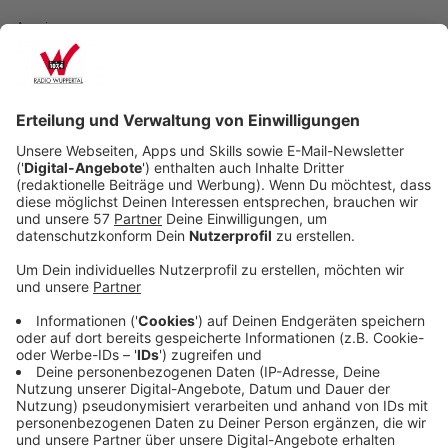
Anzeige
Ein Chip unter der Haut, auf dem eure Kreditkarte
gespeichert ist? Das klingt verrückt, aber weltweit
haben bereits 50.000 Menschen einen solchen Chip,
davon 2.000 in Deutschland. Tim aus Haan ist einer von
ihnen und hat den Chip unter dem Ringfinger seiner
linken Hand implantiert.
Anzeige
Erfahrungen mit dem NFC-Chip
Anzeige
"Ich kann am FKK-Strand rumlaufen und trotzdem mir