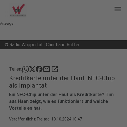
menu
Anzeige
©
Radio Wuppertal | Christiane Rüffer
mail
open_in_new
Teilen:
Kreditkarte unter der Haut: NFC-Chip
als Implantat
Ein NFC-Chip unter der Haut als Kreditkarte? Tim
aus Haan zeigt, wie es funktioniert und welche
Vorteile es hat.
Veröffentlicht:
Freitag, 18.10.2024 10:47