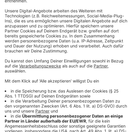
"Da hab ich schon diverse Tänze mit Kassierern
durchgeführt, weil das Gerät verschoben wurde und
man muss sehr nah dran. NFC hat ungefähr zehn
Zentimeter Reichweite und da ist es schon
entscheidend, ob man das Lesegerät ans Handgelenk
oder auf den Handrücken anlegt."
Anzeige
Kosten und die Zukunft des NFC-Chips
Anzeige
Der Chip hat inklusive Implantation im Piercingstudio
etwa 300 Euro gekostet und kann acht Jahre unter der
Haut bleiben. Aus rechtlichen Gründen geht es im
Moment nicht länger. Tim kann seinen noch bis 2028