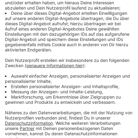
ein Eis kaufen", sagt Tim. Der Chip ist immer dabei und
kann nicht verloren gehen. Dank der NFC-Technik
(Near Field Communication) soll es unmöglich sein,
getrackt zu werden. Tim hat bereits überall mit dem
Chip bezahlt: "An der Tankstelle, im Supermarkt,
überall, wo man sonst die Karte auflegt, kann ich
natürlich auch die Hand drauflegen. Das ist immer sehr
spektakulär."
Im Supermarkt oder Restaurant sind die Leute oft
fasziniert, wenn Tim mit seiner Hand bezahlt.
Manchmal rufen sie sogar Kollegen herbei, um das zu
zeigen. Der Chip ist mit Gehäuse ungefähr so groß wie
eine Büroklammer. Man sieht ihn, aber Tim sagt, dass
man ihn nicht spürt. Der Chip kann auch in den
Handballen oder am Unterarm implantiert werden, aber
Tim findet die linke Hand am besten. Wenn er bezahlt
und seine Smartwatch trägt, denken die meisten, dass
er damit bezahlen will.